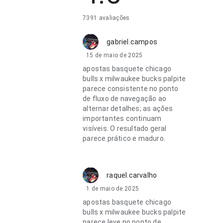
7391 avaliações
gabriel.campos
15 de maio de 2025
apostas basquete chicago
bulls x milwaukee bucks palpite
parece consistente no ponto
de fluxo de navegação ao
alternar detalhes; as ações
importantes continuam
visíveis. O resultado geral
parece prático e maduro.
raquel.carvalho
1 de maio de 2025
apostas basquete chicago
bulls x milwaukee bucks palpite
parece leve no ponto de