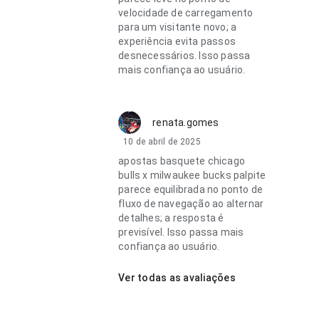
velocidade de carregamento
para um visitante novo; a
experiência evita passos
desnecessários. Isso passa
mais confiança ao usuário.
renata.gomes
10 de abril de 2025
apostas basquete chicago
bulls x milwaukee bucks palpite
parece equilibrada no ponto de
fluxo de navegação ao alternar
detalhes; a resposta é
previsível. Isso passa mais
confiança ao usuário.
Ver todas as avaliações