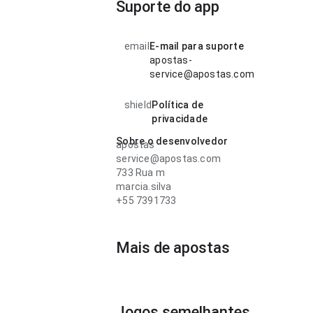
Suporte do app
email
E-mail para suporte
apostas-
service@apostas.com
shield
Política de
privacidade
Sobre o desenvolvedor
apostas
service@apostas.com
733 Rua m
marcia.silva
+55 7391733
Mais de apostas
Jogos semelhantes