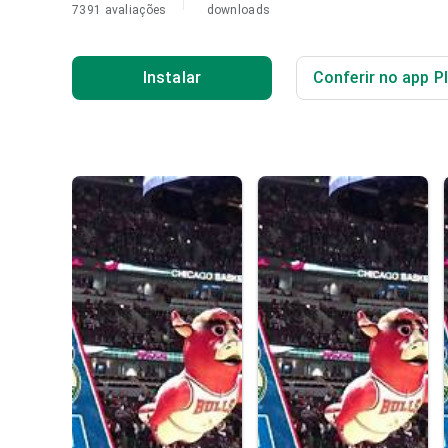
7391 avaliações
downloads
Instalar
Conferir no app P