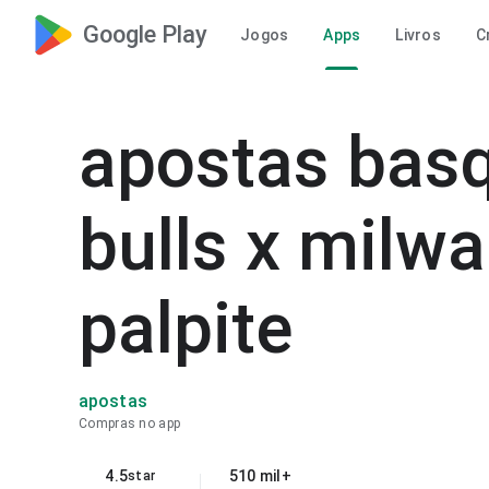
Google Play
Jogos
Apps
Livros
C
apostas bas
bulls x milw
palpite
apostas
Compras no app
4.5
510 mil+
star