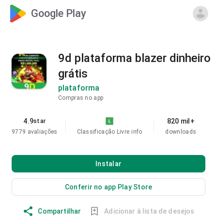
Google Play
9d plataforma blazer dinheiro
grátis
plataforma
Compras no app
4.9
820 mil+
star
9779 avaliações
Classificação Livre
info
downloads
Instalar
Conferir no app Play Store
Compartilhar
Adicionar à lista de desejos