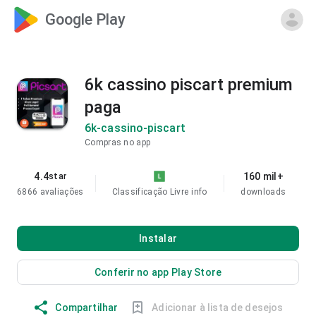
Google Play
6k cassino piscart premium
paga
6k-cassino-piscart
Compras no app
4.4
160 mil+
star
6866 avaliações
Classificação Livre
info
downloads
Instalar
Conferir no app Play Store
Compartilhar
Adicionar à lista de desejos