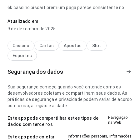
6k cassino piscart premium paga parece consistente no
ponto de fluxo de navegação ao conferir avaliações; o
conteúdo é fácil de examinar. Isso passa mais confiança ao
Atualizado em
usuário.
9 de dezembro de 2025
Cassino
Cartas
Apostas
Slot
Esportes
Segurança dos dados
Sua segurança começa quando você entende como os
desenvolvedores coletam e compartilham seus dados. As
práticas de segurança e privacidade podem variar de acordo
com o uso, a região e a idade.
Navegação
Este app pode compartilhar estes tipos de
na Web
dados com terceiros
Informações pessoais, Informações
Este app pode coletar