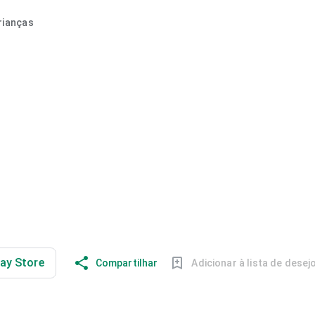
rianças
lay Store
Compartilhar
Adicionar à lista de desej