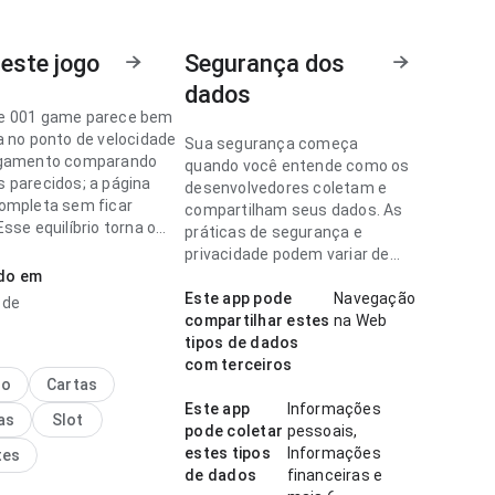
este jogo
Segurança dos
dados
e 001 game parece bem
a no ponto de velocidade
Sua segurança começa
egamento comparando
quando você entende como os
 parecidos; a página
desenvolvedores coletam e
ompleta sem ficar
compartilham seus dados. As
sse equilíbrio torna o
práticas de segurança e
 interessante para
privacidade podem variar de
ado em
acordo com o uso, a região e a
idade.
Este app pode
Navegação
l de
 parece leve no ponto de
compartilhar estes
na Web
de de carregamento em
tipos de dados
 menor; as ações
com terceiros
tes continuam visíveis. A
no
Cartas
causa uma impressão
Este app
Informações
as
Slot
ue algo genérico.
pode coletar
pessoais,
estes tipos
Informações
tes
de dados
financeiras e