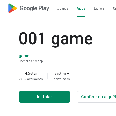
Google Play
Jogos
Apps
Livros
C
001 game
game
Compras no app
4.2
960 mil+
star
7956 avaliações
downloads
Instalar
Conferir no app P