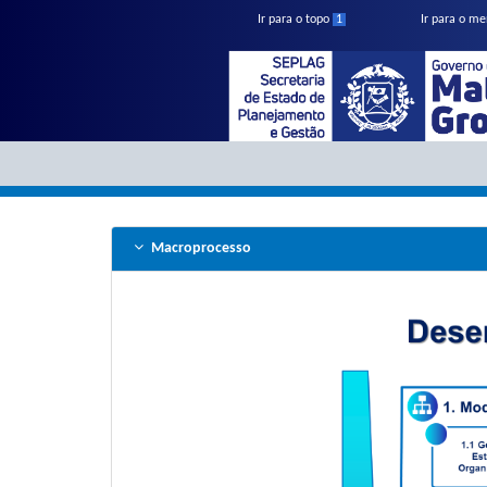
Ir para o topo
1
Ir para o m
Menu
Menu
Macroprocesso