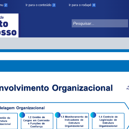
enu
2
Ir para o conteúdo
3
Ir para o rodapé
4