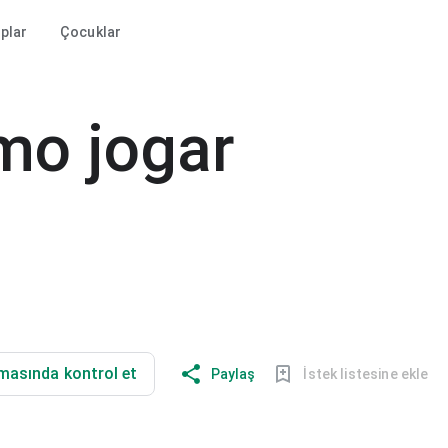
aplar
Çocuklar
mo jogar
masında kontrol et
Paylaş
İstek listesine ekle