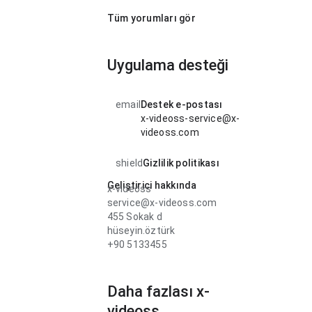
Tüm yorumları gör
Uygulama desteği
email
Destek e-postası
x-videoss-service@x-
videoss.com
shield
Gizlilik politikası
Geliştirici hakkında
x-videoss
service@x-videoss.com
455 Sokak d
hüseyin.öztürk
+90 5133455
Daha fazlası x-
videoss