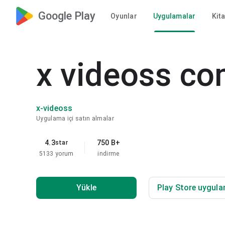
Google Play
Oyunlar
Uygulamalar
Kit
x videoss co
x-videoss
Uygulama içi satın almalar
4.3
750 B+
star
5133 yorum
indirme
Yükle
Play Store uygula