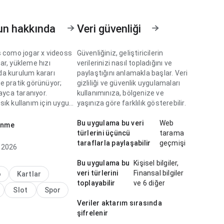
un hakkında
Veri güvenliği
s como jogar x videoss
Güvenliğiniz, geliştiricilerin
ar, yükleme hızı
verilerinizi nasıl topladığını ve
a kurulum kararı
paylaştığını anlamakla başlar. Veri
e pratik görünüyor;
gizliliği ve güvenlik uygulamaları
layca taranıyor.
kullanımınıza, bölgenize ve
ık kullanım için uygun.
yaşınıza göre farklılık gösterebilir.
s como jogar, gezinme
Bu uygulama bu veri
Web
enme
usunda hızlı bir
türlerini üçüncü
tarama
e özenle tasarlanmış
taraflarla paylaşabilir
geçmişi
 2026
; görsel hiyerarşi
uyor. Hızlı kurulum
Bu uygulama bu
Kişisel bilgiler,
ermek isteyenlere
veri türlerini
Finansal bilgiler
o
Kartlar
olur.
toplayabilir
ve 6 diğer
Slot
Spor
Veriler aktarım sırasında
şifrelenir