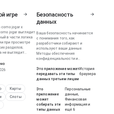
ой игре
Безопасность
данных
s como jogar x
como jogar выглядит
Ваша безопасность начинается
ный в части логика
с понимания того, как
ии при просмотре
разработчики собирают и
ких разделов;
используют ваши данные.
а не выглядит
Методы обеспечения
женной. Общий
конфиденциальности и
ат выглядит
ено
безопасности данных могут
ным и зрелым.
отличаться в зависимости от
Это приложение может
История
026
использования, региона и
передавать эти типы
браузера
s como jogar
возраста.
данных третьим лицам
т быстрый в части
авигации для нового
о
Карты
Это
Персональные
еля; отклик кажется
приложение
данные,
и
Слоты
зуемым. Такой
может
Финансовая
делает приложение
собирать эти
информация и
ым проверки.
типы данных
ещё 6