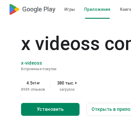
Google Play
Игры
Приложения
Книг
x videoss co
x-videoss
Встроенные покупки
4.5
380 тыс.+
star
8989 отзывов
загрузок
Установить
Открыть в прило