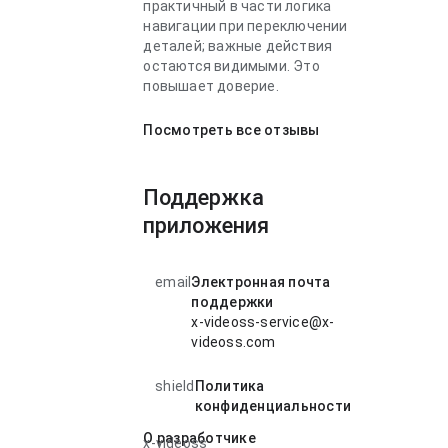
практичный в части логика
навигации при переключении
деталей; важные действия
остаются видимыми. Это
повышает доверие.
Посмотреть все отзывы
Поддержка
приложения
email
Электронная почта
поддержки
x-videoss-service@x-
videoss.com
shield
Политика
конфиденциальности
О разработчике
x-videoss