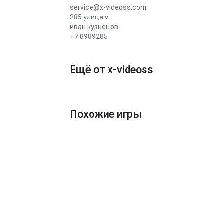
service@x-videoss.com
285 улица v
иван.кузнецов
+7 8989285
Ещё от x-videoss
Похожие игры