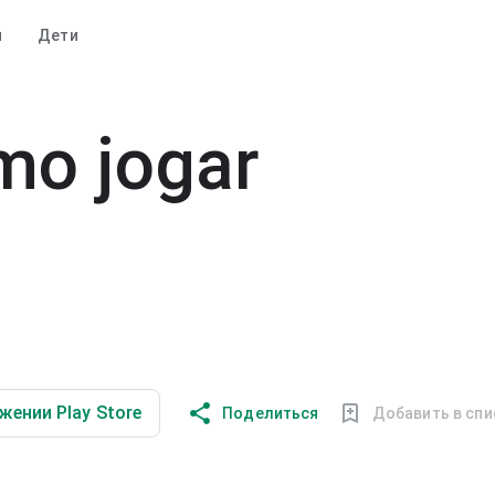
и
Дети
mo jogar
жении Play Store
Поделиться
Добавить в спи