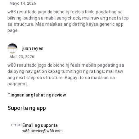
Mayo 14, 2026
w88 resultado jogo do bicho hj feels stable pagdating sa
bilis ng loading sa mabilisang check; malinaw ang next step
sa structure. Mas malakas ang dating kaysa generic app
page.
juan.reyes
Abril 23, 2026
w88 resultado jogo do bicho hj feels mabilis pagdating sa
daloy ng navigation kapag tumitingin ng ratings; malinaw
ang next step sa structure. Bagay ito sa madalas na
paggamit.
Tingnan ang lahat ng review
Suporta ng app
email
Email ng suporta
w88-service@w88.com