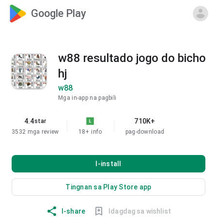
Google Play
w88 resultado jogo do bicho
hj
w88
Mga in-app na pagbili
4.4
710K+
star
3532 mga review
18+
info
pag-download
I-install
Tingnan sa Play Store app
I-share
Idagdag sa wishlist