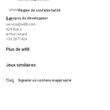
shield
Règles de confidentialité
À propos du développeur
w88
service@w88.com
424 Rue o
arthur.renard
+33 2871424
Plus de w88
Jeux similaires
flag
Signaler un contenu inapproprié