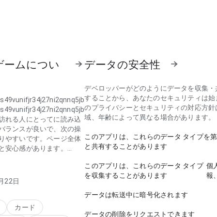
ゲームについ
データの安全性
デベロッパーがどのようにデータを収集・
することから、あなたのセキュリティは始
49vunifjr34j27ni2qnnq5jb
のプライバシーとセキュリティの対応方針
49vunifjr34j27ni2qnnq5jb
域、年齢によって異なる場合があります。
訪れる人にとってに読み込
バランスが良いで、次の操
このアプリは、これらのデータ タイプを
りやすいです。ページ全体
と共有することがあります
と安心感があります。
このアプリは、これらのデータ タイプ
個
49vunifjr34j27ni2qnnq5jb
を収集することがあります
報
スマホ画面でにナビゲーシ
月22日
れが丁寧に設計されている
データは転送中に暗号化されます
的な階層が自然です。細部
されていると感じます。
カード
データの削除をリクエストできます