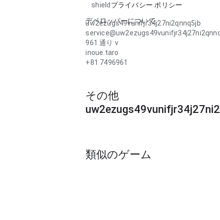
shield
プライバシー ポリシー
デベロッパーについて
uw2ezugs49vunifjr34j27ni2qnnq5jb
service@uw2ezugs49vunifjr34j27ni2qnn
961 通り v
inoue.taro
+81 7496961
その他
uw2ezugs49vunifjr34j27ni
類似のゲーム