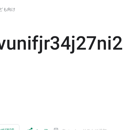
ども向け
unifjr34j27ni2