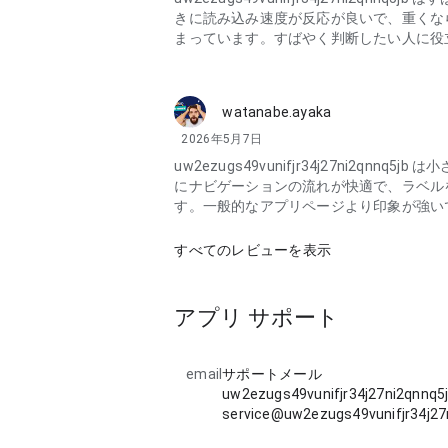
きに読み込み速度が反応が良いで、重くな
まっています。すばやく判断したい人に役
watanabe.ayaka
2026年5月7日
uw2ezugs49vunifjr34j27ni2qnnq5
にナビゲーションの流れが快適で、ラベル
す。一般的なアプリページより印象が強い
すべてのレビューを表示
アプリ サポート
email
サポートメール
uw2ezugs49vunifjr34j27ni2qnnq5j
service@uw2ezugs49vunifjr34j27