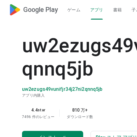
Google Play
ゲーム
アプリ
書籍
子
uw2ezugs49v
qnnq5jb
uw2ezugs49vunifjr34j27ni2qnnq5jb
アプリ内購入
4.4
810 万+
star
7496 件のレビュー
ダウンロード数