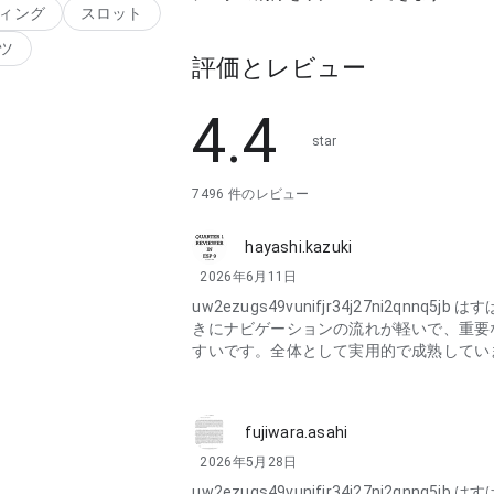
ィング
スロット
ツ
評価とレビュー
4.4
star
7496 件のレビュー
hayashi.kazuki
2026年6月11日
uw2ezugs49vunifjr34j27ni2qnnq5
きにナビゲーションの流れが軽いで、重要
すいです。全体として実用的で成熟してい
fujiwara.asahi
2026年5月28日
uw2ezugs49vunifjr34j27ni2qnnq5