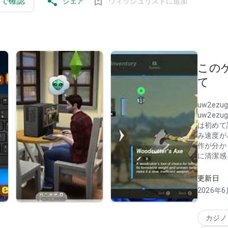
プリで確認
シェア
ウィッシュリストに追加
この
て
uw2ezugs
uw2ezugs
は初めて
み速度が
作が分か
に清潔感
uw2ezugs
更新日
は小さな
2026年6
ョンの流
で、視覚
まで配慮
カジノ