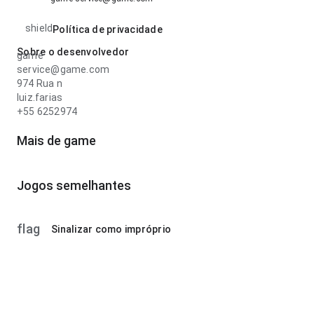
shield
Política de privacidade
Sobre o desenvolvedor
game
service@game.com
974 Rua n
luiz.farias
+55 6252974
Mais de game
Jogos semelhantes
flag
Sinalizar como impróprio