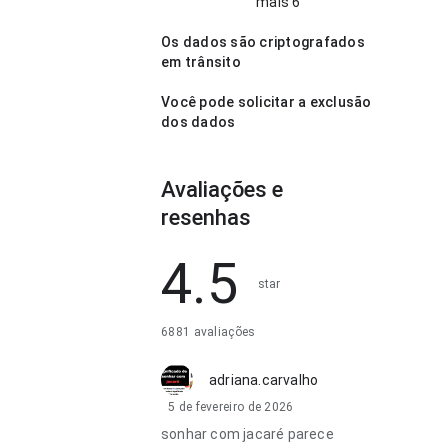
mais 6
Os dados são criptografados
em trânsito
Você pode solicitar a exclusão
dos dados
Avaliações e
resenhas
4.5
star
6881 avaliações
adriana.carvalho
5 de fevereiro de 2026
sonhar com jacaré parece