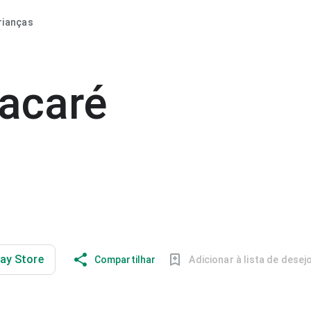
rianças
acaré
lay Store
Compartilhar
Adicionar à lista de desej