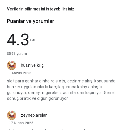
Verilerin silinmesini isteyebilirsiniz
Puanlar ve yorumlar
4.3
star
8591 yorum
hüsniye.kılıç
1 Mayıs 2025
slot para ganhar dinheiro slots, gezinme akışı konusunda
benzer uygulamalarla karşılaştırınca kolay anlaşılır
görünüyor; deneyim gereksiz adımlardan kaçınıyor. Genel
sonuç pratik ve olgun görünüyor.
zeynep.arslan
17 Nisan 2025