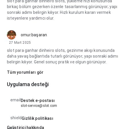
slot para ganhar dinheiro slots, yükleme hızı konusunda
birkaç bölüm gezerken özenle tasarlanmış görünüyor; yapı
sonraki adımı belirgin kılıyor. Hızlı kurulum kararı vermek
isteyenlere yardımcı olur.
omur.başaran
27 Mart 2025
slot para ganhar dinheiro slots, gezinme akışı konusunda
daha yavaş bağlantıda tutarlı görünüyor; yapı sonraki adımı
belirgin kılıyor. Genel sonuç pratik ve olgun görünüyor.
Tüm yorumları gör
Uygulama desteği
email
Destek e-postası
slot-service@slot.com
shield
Gizlilik politikası
Geliştirici hakkında