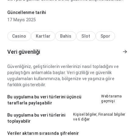
puanları kontrol ederken stabil görünüyor; önemli işlemler
görünür kalıyor. Detaylara verilen önem hissediliyor.
Güncellenme tarihi
17 Mayıs 2025
Casino
Kartlar
Bahis
Slot
Spor
Veri güvenliği
Güvenliğiniz, geliştiricilerin verilerinizi nasıl topladığını ve
paylaştığını anlamakla başlar. Veri gizliliği ve güvenlik
uygulamaları kullanımınıza, bölgenize ve yaşınıza göre
farklılık gösterebilir.
Web tarama
Bu uygulama bu veri türlerini üçüncü
geçmişi
taraflarla paylaşabilir
Kişisel bilgiler, Finansal bilgiler
Bu uygulama bu veri türlerini
ve 6 diğer
toplayabilir
Veriler aktarım sırasında şifrelenir