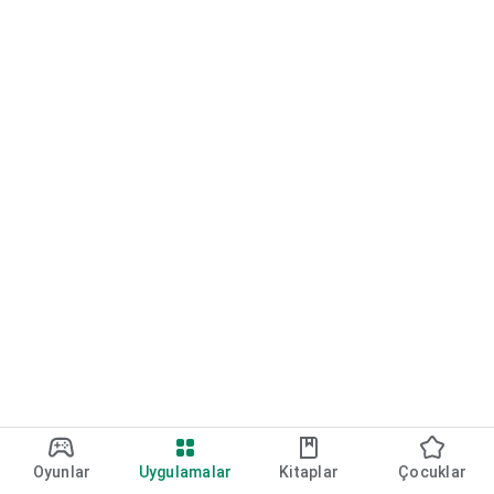
Oyunlar
Uygulamalar
Kitaplar
Çocuklar