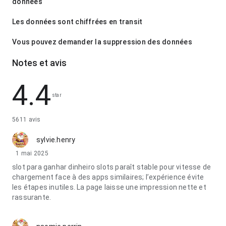
données
Les données sont chiffrées en transit
Vous pouvez demander la suppression des données
Notes et avis
4.4
star
5611 avis
sylvie.henry
1 mai 2025
slot para ganhar dinheiro slots paraît stable pour vitesse de
chargement face à des apps similaires; l’expérience évite
les étapes inutiles. La page laisse une impression nette et
rassurante.