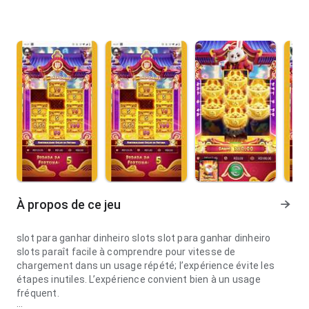
À propos de ce jeu
slot para ganhar dinheiro slots slot para ganhar dinheiro
slots paraît facile à comprendre pour vitesse de
chargement dans un usage répété; l’expérience évite les
étapes inutiles. L’expérience convient bien à un usage
fréquent.