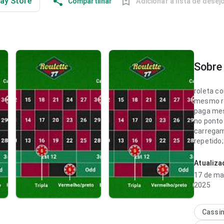
lay Store
Compartilhar
Adicionar à lista de desej
Sobre 
roleta c
mesmo r
paga me
no ponto
carregam
repetido;
acompanh
detalhes
Atualiz
17 de ma
roleta c
2025
mesmo pa
ponto de
uma cons
Cassi
não dist