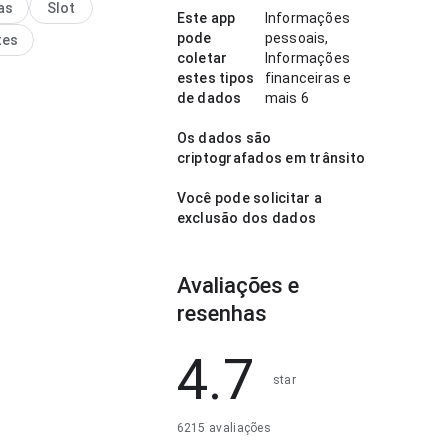
as
Slot
ágina causa uma
Este app
Informações
o melhor que algo
pode
pessoais,
tes
.
coletar
Informações
estes tipos
financeiras e
de dados
mais 6
Os dados são
criptografados em trânsito
Você pode solicitar a
exclusão dos dados
Avaliações e
resenhas
4.7
star
6215 avaliações