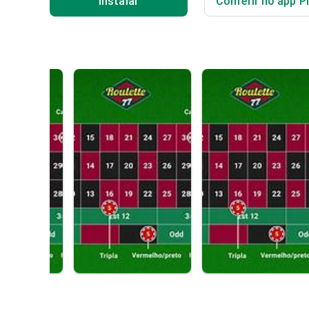
Instalar
Conferir no app P