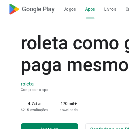
Google Play
Jogos
Apps
Livros
C
roleta como 
paga mesmo
roleta
Compras no app
4.7
170 mil+
star
6215 avaliações
downloads