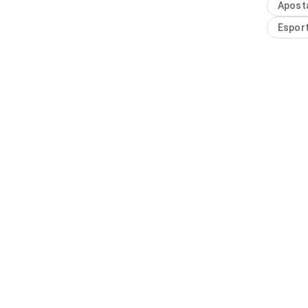
Apost
app. A p
impressã
Espor
genérico