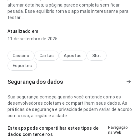
alternar detalhes; a página parece completa sem ficar
pesada. Esse equilíbrio torna o app mais interessante para
testar.
resultado do jogo de bicho deu no poste hoje ao vivo hack
Atualizado em
parece consistente no ponto de velocidade de
11 de setembro de 2025
carregamento ao navegar por várias seções; as ações
importantes continuam visíveis. Isso passa mais confiança
ao usuário.
Cassino
Cartas
Apostas
Slot
Esportes
Segurança dos dados
Sua segurança começa quando você entende como os
desenvolvedores coletam e compartilham seus dados. As
práticas de segurança e privacidade podem variar de acordo
com o uso, a região e a idade.
Navegação
Este app pode compartilhar estes tipos de
na Web
dados com terceiros