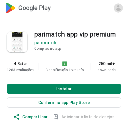
Google Play
parimatch app vip premium
parimatch
Compras no app
4.3
250 mil+
star
1283 avaliações
Classificação Livre
info
downloads
Instalar
Conferir no app Play Store
Compartilhar
Adicionar à lista de desejos