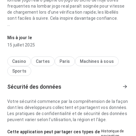
lombar jogo real o palpite do jogo do bicho de hoje dores
frequentes na lombar jogo real paraît soignée pour vitesse
de chargement lors d’une vérification rapide; les libellés
sont faciles à suivre. Cela inspire davantage confiance.
o palpite do jogo do bicho de hoje dores frequentes na
lombar jogo real paraît claire pour parcours de navigation en
Mis à jour le
changeant de détail; le contenu se parcourt facilement. Ce
15 juillet 2025
soin du détail se remarque.
Casino
Cartes
Paris
Machines à sous
Sports
Sécurité des données
Votre sécurité commence par la compréhension de la façon
dont les développeurs collectent et partagent vos données.
Les pratiques de confidentialité et de sécurité des données
peuvent varier selon l'utilisation, la région et l'âge.
Historique de
Cette application peut partager ces types de