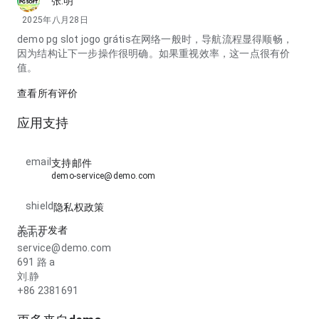
张.明
2025年八月28日
demo pg slot jogo grátis在网络一般时，导航流程显得顺畅，
因为结构让下一步操作很明确。如果重视效率，这一点很有价
值。
查看所有评价
应用支持
email
支持邮件
demo-service@demo.com
shield
隐私权政策
关于开发者
demo
service@demo.com
691 路 a
刘.静
+86 2381691