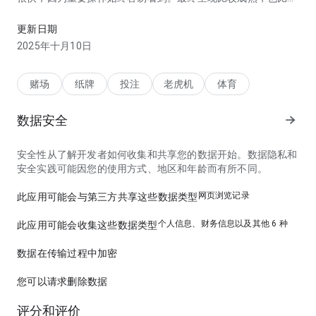
实用。
更新日期
2025年十月10日
赌场
纸牌
投注
老虎机
体育
数据安全
安全性从了解开发者如何收集和共享您的数据开始。数据隐私和
安全实践可能因您的使用方式、地区和年龄而有所不同。
网页浏览记录
此应用可能会与第三方共享这些数据类型
个人信息、财务信息以及其他 6 种
此应用可能会收集这些数据类型
数据在传输过程中加密
您可以请求删除数据
评分和评价