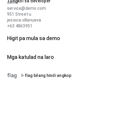
Tungkol sa developer
demo
service@demo.com
951 Street u
jessica.villanueva
+63 4863951
Higit pa mula sa demo
Mga katulad na laro
flag
I-flag bilang hindi angkop