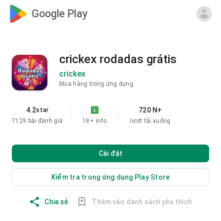
Google Play
crickex rodadas grátis
crickex
Mua hàng trong ứng dụng
4.2
720 N+
star
7129 bài đánh giá
18+
info
lượt tải xuống
Cài đặt
Kiểm tra trong ứng dụng Play Store
Chia sẻ
Thêm vào danh sách yêu thích