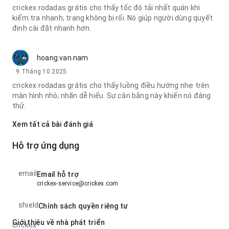
crickex rodadas grátis cho thấy tốc độ tải nhất quán khi
kiểm tra nhanh; trang không bị rối. Nó giúp người dùng quyết
định cài đặt nhanh hơn.
hoang.van.nam
9 Tháng 10 2025
crickex rodadas grátis cho thấy luồng điều hướng nhẹ trên
màn hình nhỏ; nhãn dễ hiểu. Sự cân bằng này khiến nó đáng
thử.
Xem tất cả bài đánh giá
Hỗ trợ ứng dụng
email
Email hỗ trợ
crickex-service@crickex.com
shield
Chính sách quyền riêng tư
Giới thiệu về nhà phát triển
crickex