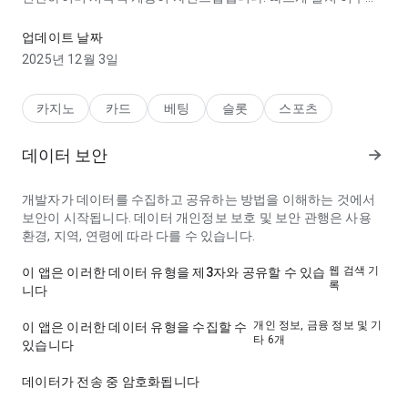
판단하는 데 도움이 됩니다.
업데이트 날짜
2025년 12월 3일
카지노
카드
베팅
슬롯
스포츠
데이터 보안
개발자가 데이터를 수집하고 공유하는 방법을 이해하는 것에서
보안이 시작됩니다. 데이터 개인정보 보호 및 보안 관행은 사용
환경, 지역, 연령에 따라 다를 수 있습니다.
웹 검색 기
이 앱은 이러한 데이터 유형을 제3자와 공유할 수 있습
록
니다
개인 정보, 금융 정보 및 기
이 앱은 이러한 데이터 유형을 수집할 수
타 6개
있습니다
데이터가 전송 중 암호화됩니다