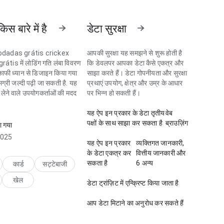
िस बारे में है
डेटा सुरक्षा
odadas grátis crickex
आपकी सुरक्षा यह समझने से शुरू होती है
átis में लोडिंग गति लंबा विवरण
कि डेवलपर आपका डेटा कैसे एकत्र और
काफी ध्यान से डिजाइन किया गया
साझा करते हैं। डेटा गोपनीयता और सुरक्षा
मग्री जल्दी पढ़ी जा सकती है. यह
प्रथाएं उपयोग, क्षेत्र और उम्र के आधार
य लेने वाले उपयोगकर्ताओं की मदद
पर भिन्न हो सकती हैं।
यह ऐप इन प्रकार के डेटा तृतीय
वेब
dadas grátis में लोडिंग गति
पक्षों के साथ साझा कर सकता है
ब्राउज़िंग
ा गया
े वाले के लिए काफी व्यावहारिक
2025
्य क्रम स्वाभाविक लगता है. पेज
यह ऐप इन प्रकार
व्यक्तिगत जानकारी,
पेज से बेहतर प्रभाव छोड़ता है।
के डेटा एकत्र कर
वित्तीय जानकारी और
सकता है
6 अन्य
कार्ड
सट्टेबाजी
खेल
डेटा ट्रांज़िट में एन्क्रिप्ट किया जाता है
आप डेटा मिटाने का अनुरोध कर सकते हैं