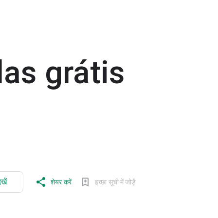
as grátis
खें
शेयर करें
इच्छा सूची में जोड़ें