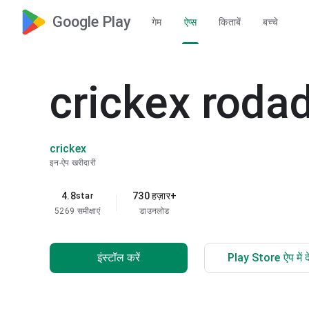
Google Play
गेम
ऐप्स
किताबें
बच्चे
crickex rodad
crickex
इन-ऐप खरीदारी
4.8
730 हज़ार+
star
5269 समीक्षाएं
डाउनलोड
इंस्टॉल करें
Play Store ऐप में दे