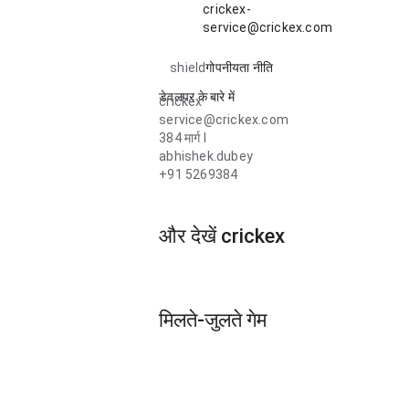
crickex-
service@crickex.com
shield
गोपनीयता नीति
डेवलपर के बारे में
crickex
service@crickex.com
384 मार्ग l
abhishek.dubey
+91 5269384
और देखें crickex
मिलते-जुलते गेम