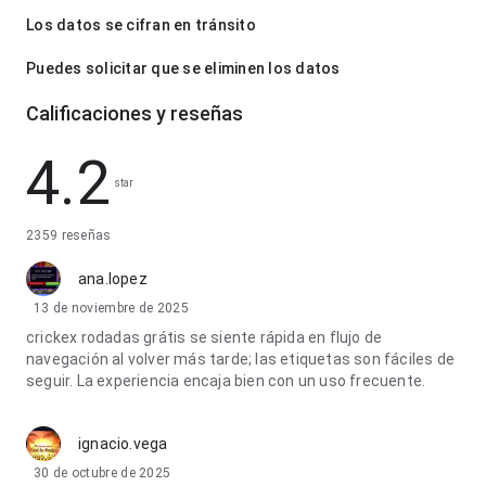
Los datos se cifran en tránsito
Puedes solicitar que se eliminen los datos
Calificaciones y reseñas
4.2
star
2359 reseñas
ana.lopez
13 de noviembre de 2025
crickex rodadas grátis se siente rápida en flujo de
navegación al volver más tarde; las etiquetas son fáciles de
seguir. La experiencia encaja bien con un uso frecuente.
ignacio.vega
30 de octubre de 2025