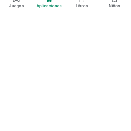
Juegos
Aplicaciones
Libros
Niños
Google Play
Play Pass
Play Points
Tarjetas de regalo
Canjear
Política de reembolso
Niños y familia
Guía para padres