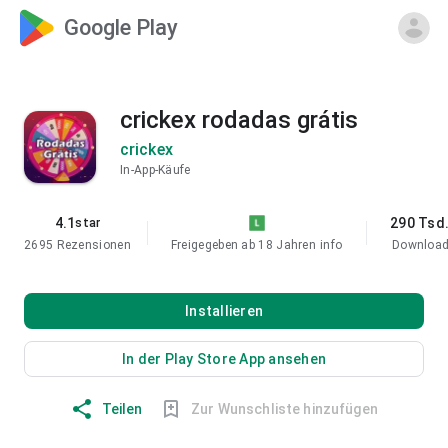
Google Play
crickex rodadas grátis
crickex
In-App-Käufe
4.1
290 Tsd
star
2695 Rezensionen
Freigegeben ab 18 Jahren
info
Downloa
Installieren
In der Play Store App ansehen
Teilen
Zur Wunschliste hinzufügen