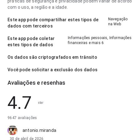
práticas de segurança e privacidade podem variar de acordo
com o uso, a região e a idade.
Navegação
Este app pode compartilhar estes tipos de
na Web
dados com terceiros
Informações pessoais, Informações
Este app pode coletar
financeiras e mais 6
estes tipos de dados
Os dados são criptografados em trânsito
Você pode solicitar a exclusão dos dados
Avaliações e resenhas
4.7
star
9647 avaliações
antonio.miranda
30 de abril de 2026