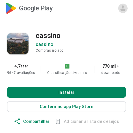
Google Play
cassino
cassino
Compras no app
4.7
770 mil+
star
9647 avaliações
Classificação Livre
info
downloads
Instalar
Conferir no app Play Store
Compartilhar
Adicionar à lista de desejos