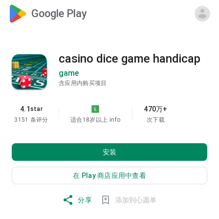
Google Play
casino dice game handicap
game
含应用内购买项目
4.1
470万+
star
3151 条评分
适合18岁以上
info
次下载
安装
在 Play 商店应用中查看
分享
添加到心愿单