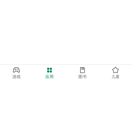
游戏
应用
图书
儿童
Google Play