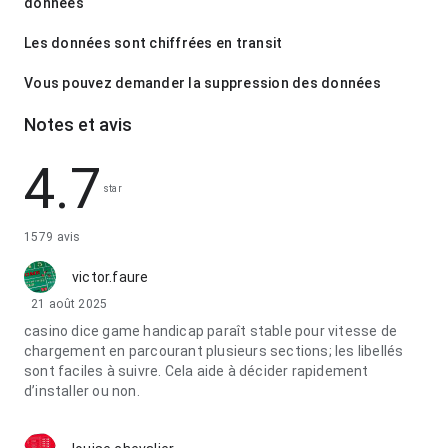
données
Les données sont chiffrées en transit
Vous pouvez demander la suppression des données
Notes et avis
4.7
star
1579 avis
victor.faure
21 août 2025
casino dice game handicap paraît stable pour vitesse de
chargement en parcourant plusieurs sections; les libellés
sont faciles à suivre. Cela aide à décider rapidement
d’installer ou non.