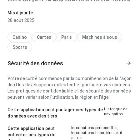
chargement en revenant plus tard; la hiérarchie visuelle
paraît naturelle. Le résultat paraît pratique et abouti.
Mis à jour le
28 août 2025
Casino
Cartes
Paris
Machines à sous
Sports
Sécurité des données
Votre sécurité commence par la compréhension de la façon
dont les développeurs collectent et partagent vos données.
Les pratiques de confidentialité et de sécurité des données
peuvent varier selon l'utilisation, la région et l'âge.
Historique de
Cette application peut partager ces types de
navigation
données avec des tiers
Informations personnelles,
Cette application peut
Informations financières et 6
collecter ces types de
autres