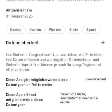
für neue Besucher angenehm; unnötige Schritte vermieden
werden. Das schafft mehr Vertrauen.
Aktualisiert am
31. August 2025
Casino
Karten
Wetten
Slots
Sport
Datensicherheit
Ihre Sicherheit beginnt damit, zu verstehen, wie Entwickler
Ihre Daten erfassen und weitergeben. Datenschutz- und
Sicherheitspraktiken können je nach Nutzung, Region und
Alter variieren.
Browserverlauf
Diese App gibt möglicherweise diese
Datentypen an Dritte weiter
Persönliche Daten,
Diese App erfasst
Finanzinformationen und 6
möglicherweise diese
weitere
Datentypen