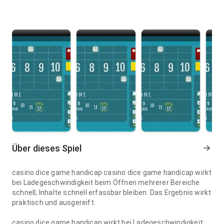
Über dieses Spiel
casino dice game handicap casino dice game handicap wirkt
bei Ladegeschwindigkeit beim Öffnen mehrerer Bereiche
schnell; Inhalte schnell erfassbar bleiben. Das Ergebnis wirkt
praktisch und ausgereift.
casino dice game handicap wirkt bei Ladegeschwindigkeit