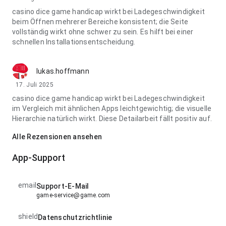
casino dice game handicap wirkt bei Ladegeschwindigkeit
beim Öffnen mehrerer Bereiche konsistent; die Seite
vollständig wirkt ohne schwer zu sein. Es hilft bei einer
schnellen Installationsentscheidung.
lukas.hoffmann
17. Juli 2025
casino dice game handicap wirkt bei Ladegeschwindigkeit
im Vergleich mit ähnlichen Apps leichtgewichtig; die visuelle
Hierarchie natürlich wirkt. Diese Detailarbeit fällt positiv auf.
Alle Rezensionen ansehen
App-Support
email
Support-E-Mail
game-service@game.com
shield
Datenschutzrichtlinie