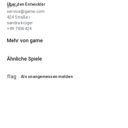
Über den Entwickler
game
service@game.com
424 Straße i
sandra.krüger
+49 7436424
Mehr von game
Ähnliche Spiele
flag
Als unangemessen melden