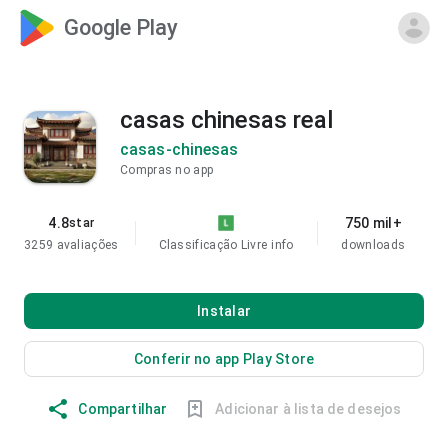
Google Play
casas chinesas real
casas-chinesas
Compras no app
4.8
750 mil+
star
3259 avaliações
Classificação Livre
info
downloads
Instalar
Conferir no app Play Store
Compartilhar
Adicionar à lista de desejos