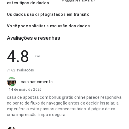
financeiras e mais 6
estes tipos de dados
Os dados são criptografados em trânsito
Você pode solicitar a exclusão dos dados
Avaliações e resenhas
4.8
star
7162 avaliações
caio.nascimento
14 de maio de 2026
casa de apostas com bonus gratis online parece responsiva
no ponto de fluxo de navegação antes de decidir instalar; a
experiência evita passos desnecessários. A página deixa
uma impressão limpa e segura.