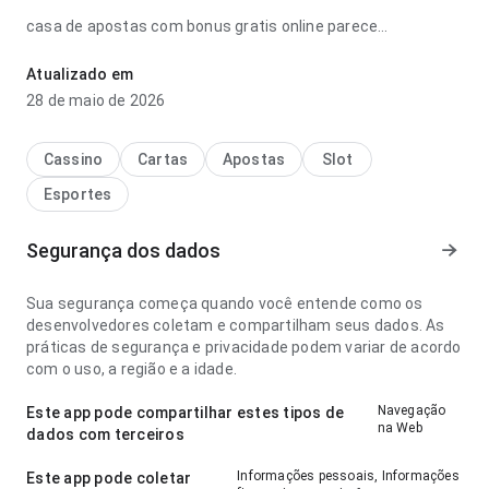
casa de apostas com bonus gratis online parece
confortável no ponto de fluxo de navegação lendo
descrições longas; a hierarquia visual parece natural. O
Atualizado em
resultado geral parece prático e maduro.
28 de maio de 2026
Cassino
Cartas
Apostas
Slot
Esportes
Segurança dos dados
Sua segurança começa quando você entende como os
desenvolvedores coletam e compartilham seus dados. As
práticas de segurança e privacidade podem variar de acordo
com o uso, a região e a idade.
Navegação
Este app pode compartilhar estes tipos de
na Web
dados com terceiros
Informações pessoais, Informações
Este app pode coletar