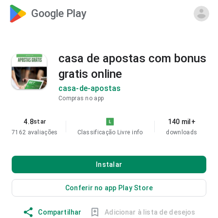
Google Play
casa de apostas com bonus
gratis online
casa-de-apostas
Compras no app
4.8
140 mil+
star
7162 avaliações
Classificação Livre
info
downloads
Instalar
Conferir no app Play Store
Compartilhar
Adicionar à lista de desejos