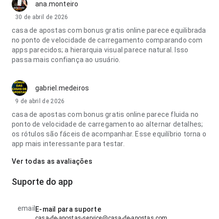
ana.monteiro
30 de abril de 2026
casa de apostas com bonus gratis online parece equilibrada
no ponto de velocidade de carregamento comparando com
apps parecidos; a hierarquia visual parece natural. Isso
passa mais confiança ao usuário.
gabriel.medeiros
9 de abril de 2026
casa de apostas com bonus gratis online parece fluida no
ponto de velocidade de carregamento ao alternar detalhes;
os rótulos são fáceis de acompanhar. Esse equilíbrio torna o
app mais interessante para testar.
Ver todas as avaliações
Suporte do app
email
E-mail para suporte
casa-de-apostas-service@casa-de-apostas.com