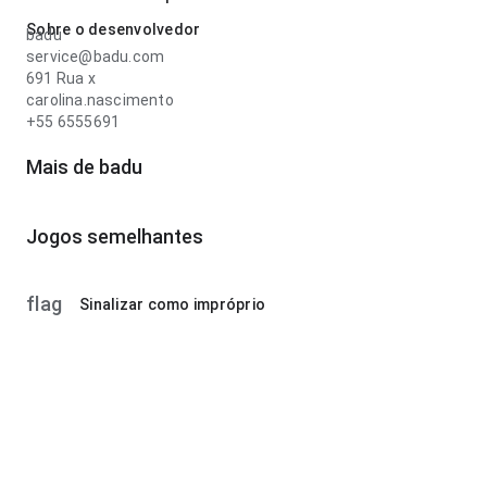
Sobre o desenvolvedor
badu
service@badu.com
691 Rua x
carolina.nascimento
+55 6555691
Mais de badu
Jogos semelhantes
flag
Sinalizar como impróprio