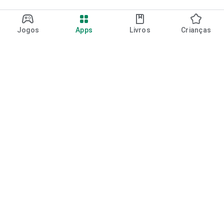
Jogos
Apps
Livros
Crianças
Google Play
Play Pass
Pontos do Play Points
Vales-presente
Resgatar
Política de reembolso
Crianças e família