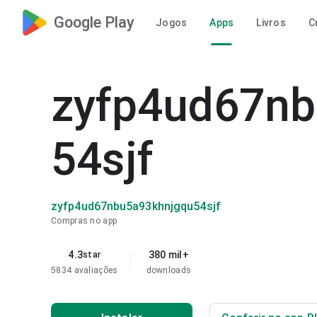
Google Play
Jogos
Apps
Livros
C
zyfp4ud67nb
54sjf
zyfp4ud67nbu5a93khnjgqu54sjf
Compras no app
4.3
380 mil+
star
5834 avaliações
downloads