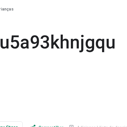
rianças
u5a93khnjgqu