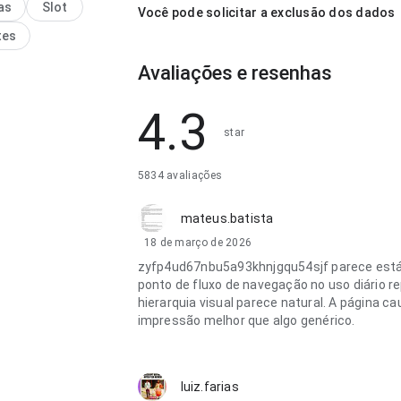
as
Slot
em quer decidir
Você pode solicitar a exclusão dos dados
te se vale instalar.
tes
Avaliações e resenhas
4.3
star
5834 avaliações
mateus.batista
18 de março de 2026
zyfp4ud67nbu5a93khnjgqu54sjf parece está
ponto de fluxo de navegação no uso diário re
hierarquia visual parece natural. A página c
impressão melhor que algo genérico.
luiz.farias