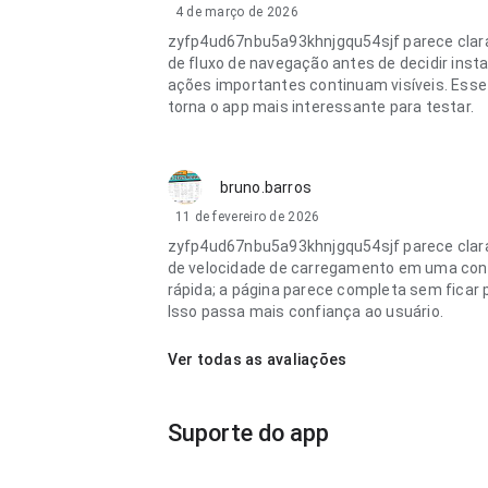
4 de março de 2026
zyfp4ud67nbu5a93khnjgqu54sjf parece clar
de fluxo de navegação antes de decidir insta
ações importantes continuam visíveis. Esse 
torna o app mais interessante para testar.
bruno.barros
11 de fevereiro de 2026
zyfp4ud67nbu5a93khnjgqu54sjf parece clar
de velocidade de carregamento em uma con
rápida; a página parece completa sem ficar 
Isso passa mais confiança ao usuário.
Ver todas as avaliações
Suporte do app