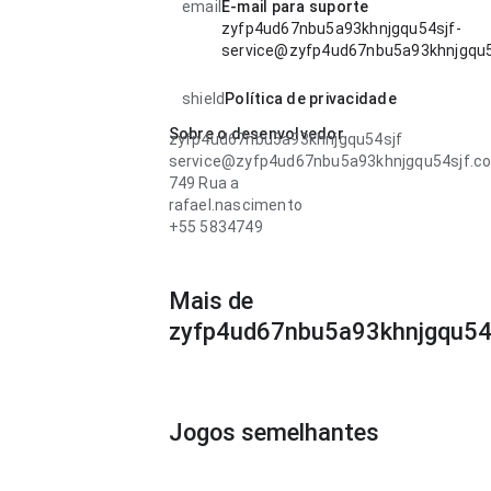
email
E-mail para suporte
zyfp4ud67nbu5a93khnjgqu54sjf-
service@zyfp4ud67nbu5a93khnjgqu
shield
Política de privacidade
Sobre o desenvolvedor
zyfp4ud67nbu5a93khnjgqu54sjf
service@zyfp4ud67nbu5a93khnjgqu54sjf.c
749 Rua a
rafael.nascimento
+55 5834749
Mais de
zyfp4ud67nbu5a93khnjgqu54
Jogos semelhantes