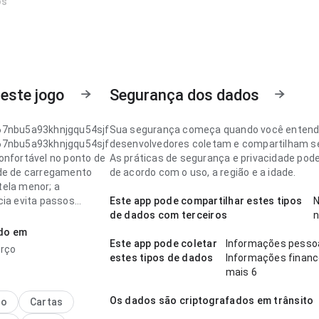
os
este jogo
Segurança dos dados
67nbu5a93khnjgqu54sjf
Sua segurança começa quando você enten
67nbu5a93khnjgqu54sjf
desenvolvedores coletam e compartilham s
onfortável no ponto de
As práticas de segurança e privacidade pod
de de carregamento
de acordo com o uso, a região e a idade.
ela menor; a
cia evita passos
Este app pode compartilhar estes tipos
sários. Esse cuidado
de dados com terceiros
lhes faz diferença.
ado em
Este app pode coletar
Informações pessoa
rço
67nbu5a93khnjgqu54sjf
estes tipos de dados
Informações financ
onfiável no ponto de
mais 6
de de carregamento ao
por várias seções; a
Os dados são criptografados em trânsito
no
Cartas
ão parece carregada.