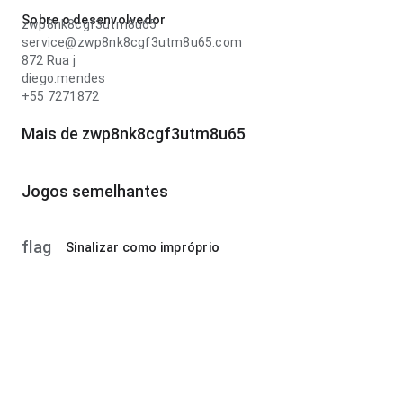
Sobre o desenvolvedor
zwp8nk8cgf3utm8u65
service@zwp8nk8cgf3utm8u65.com
872 Rua j
diego.mendes
+55 7271872
Mais de zwp8nk8cgf3utm8u65
Jogos semelhantes
flag
Sinalizar como impróprio