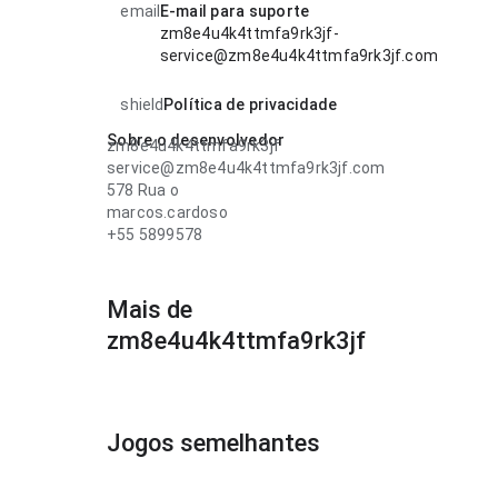
email
E-mail para suporte
zm8e4u4k4ttmfa9rk3jf-
service@zm8e4u4k4ttmfa9rk3jf.com
shield
Política de privacidade
Sobre o desenvolvedor
zm8e4u4k4ttmfa9rk3jf
service@zm8e4u4k4ttmfa9rk3jf.com
578 Rua o
marcos.cardoso
+55 5899578
Mais de
zm8e4u4k4ttmfa9rk3jf
Jogos semelhantes