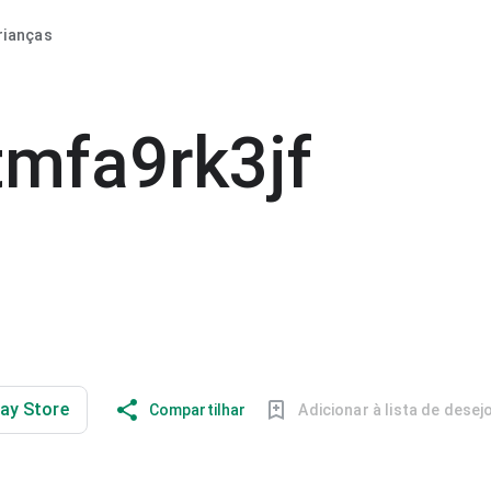
rianças
mfa9rk3jf
lay Store
Compartilhar
Adicionar à lista de desej