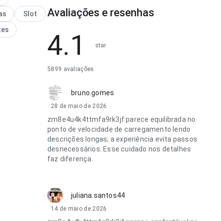
o ao navegar
Avaliações e resenhas
s seções; a
as
Slot
 deixa claro o
tes
passo. Isso
4.1
is confiança
star
o.
5899 avaliações
bruno.gomes
28 de maio de 2026
zm8e4u4k4ttmfa9rk3jf parece equilibrada no
ponto de velocidade de carregamento lendo
descrições longas; a experiência evita passos
desnecessários. Esse cuidado nos detalhes
faz diferença.
juliana.santos44
14 de maio de 2026