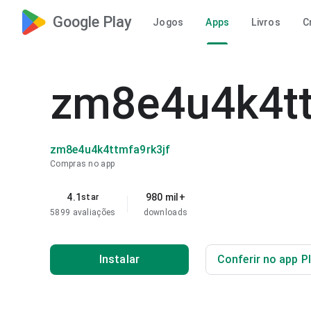
Google Play
Jogos
Apps
Livros
C
zm8e4u4k4tt
zm8e4u4k4ttmfa9rk3jf
Compras no app
4.1
980 mil+
star
5899 avaliações
downloads
Instalar
Conferir no app P