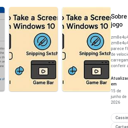
Sobre
jogo
zm8e4u4
zm8e4u4
parece f
de veloc
carrega
conferir 
experiênc
passos
Atualiza
desneces
em
experiên
15 de
bem com
junho de
frequent
2026
zm8e4u4
parece b
Cassi
no ponto
Carta