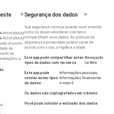
 este
Segurança dos dados
Sua segurança começa quando você entende
como os desenvolvedores coletam e
k4ttmfa9rk3jf
compartilham seus dados. As práticas de
k4ttmfa9rk3jf
segurança e privacidade podem variar de
luida no ponto
acordo com o uso, a região e a idade.
idade de
mento ao
Este app pode compartilhar estes
Navegação
avaliações; a
tipos de dados com terceiros
na Web
ia evita
do
Este app pode
Informações pessoais,
sários. A
coletar estes tipos
Informações financeiras
cia combina
de dados
e mais 6
 uso
e.
Os dados são criptografados em trânsito
k4ttmfa9rk3jf
Você pode solicitar a exclusão dos dados
em planejada
no
 de fluxo de
s