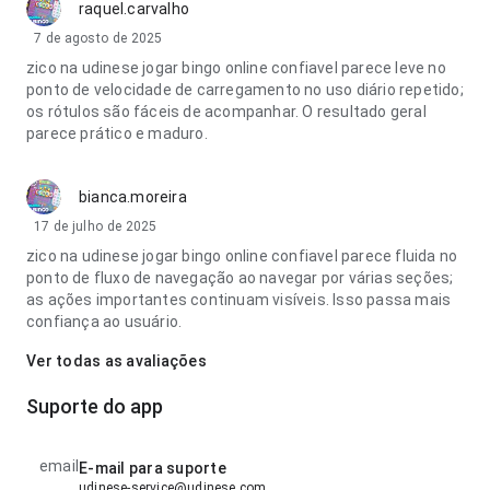
raquel.carvalho
7 de agosto de 2025
zico na udinese jogar bingo online confiavel parece leve no
ponto de velocidade de carregamento no uso diário repetido;
os rótulos são fáceis de acompanhar. O resultado geral
parece prático e maduro.
bianca.moreira
17 de julho de 2025
zico na udinese jogar bingo online confiavel parece fluida no
ponto de fluxo de navegação ao navegar por várias seções;
as ações importantes continuam visíveis. Isso passa mais
confiança ao usuário.
Ver todas as avaliações
Suporte do app
email
E-mail para suporte
udinese-service@udinese.com