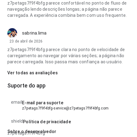
z7petags7f9f4bfg parece confortável no ponto de fluxo de
navegação lendo descrições longas; a página não parece
carregada. A experiência combina bem com uso frequente.
sabrina.lima
23 de abril de 2026
z7petags7f9f4bfg parece clara no ponto de velocidade de
carregamento ao navegar por várias seções; a página não
parece carregada. Isso passa mais confiança ao usuário.
Ver todas as avaliações
Suporte do app
email
E-mail para suporte
z7petags7f9f4bfg-service@z7petags7f9f4bfg.com
shield
Política de privacidade
Sobre o desenvolvedor
z7petags7f9f4bfg