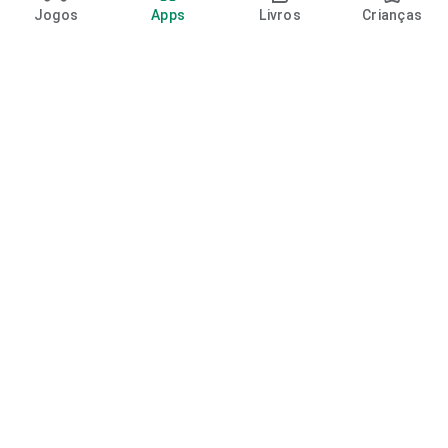
Jogos
Apps
Livros
Crianças
Google Play
Play Pass
Pontos do Play Points
Vales-presente
Resgatar
Política de reembolso
Crianças e família
Guia para a família