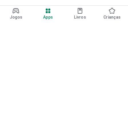
Jogos
Apps
Livros
Crianças
Google Play
Play Pass
Pontos do Play Points
Vales-presente
Resgatar
Política de reembolso
Crianças e família