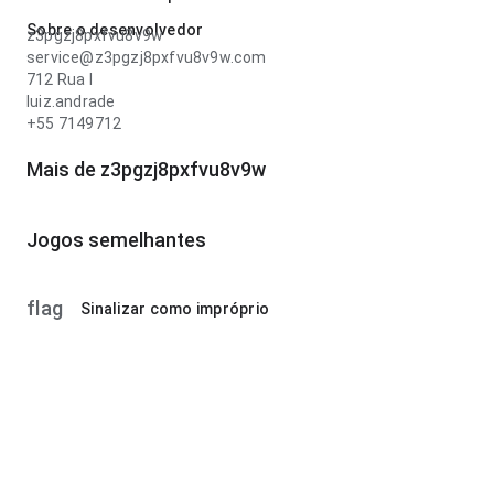
Sobre o desenvolvedor
z3pgzj8pxfvu8v9w
service@z3pgzj8pxfvu8v9w.com
712 Rua l
luiz.andrade
+55 7149712
Mais de z3pgzj8pxfvu8v9w
Jogos semelhantes
flag
Sinalizar como impróprio