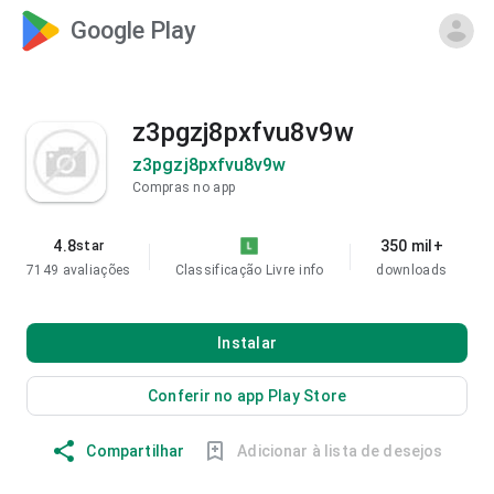
Google Play
z3pgzj8pxfvu8v9w
z3pgzj8pxfvu8v9w
Compras no app
4.8
350 mil+
star
7149 avaliações
Classificação Livre
info
downloads
Instalar
Conferir no app Play Store
Compartilhar
Adicionar à lista de desejos