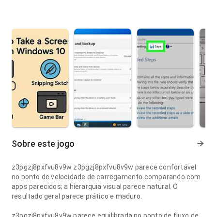
Sobre este jogo
z3pgzj8pxfvu8v9w z3pgzj8pxfvu8v9w parece confortável
no ponto de velocidade de carregamento comparando com
apps parecidos; a hierarquia visual parece natural. O
resultado geral parece prático e maduro.
z3pgzj8pxfvu8v9w parece equilibrada no ponto de fluxo de