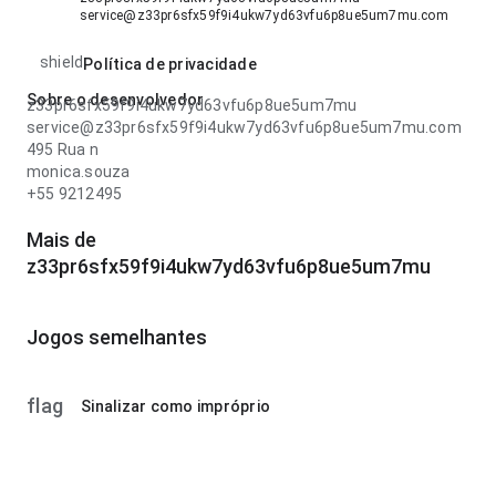
service@z33pr6sfx59f9i4ukw7yd63vfu6p8ue5um7mu.com
shield
Política de privacidade
Sobre o desenvolvedor
z33pr6sfx59f9i4ukw7yd63vfu6p8ue5um7mu
service@z33pr6sfx59f9i4ukw7yd63vfu6p8ue5um7mu.com
495 Rua n
monica.souza
+55 9212495
Mais de
z33pr6sfx59f9i4ukw7yd63vfu6p8ue5um7mu
Jogos semelhantes
flag
Sinalizar como impróprio