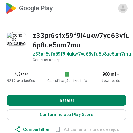
Google Play
z33pr6sfx59f9i4ukw7yd63vfu
6p8ue5um7mu
z33pr6sfx59f9i4ukw7yd63vfu6p8ue5um7mu
Compras no app
4.3
960 mil+
star
9212 avaliações
Classificação Livre
info
downloads
Instalar
Conferir no app Play Store
Compartilhar
Adicionar à lista de desejos