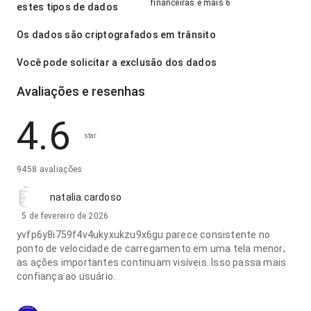
financeiras e mais 6
estes tipos de dados
Os dados são criptografados em trânsito
Você pode solicitar a exclusão dos dados
Avaliações e resenhas
4.6
star
9458 avaliações
natalia.cardoso
5 de fevereiro de 2026
yvfp6y8i759f4v4ukyxukzu9x6gu parece consistente no
ponto de velocidade de carregamento em uma tela menor;
as ações importantes continuam visíveis. Isso passa mais
confiança ao usuário.