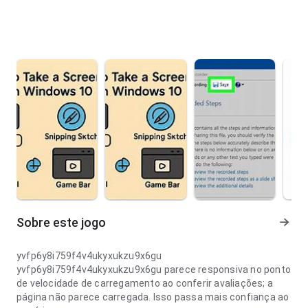
Sobre este jogo
yvfp6y8i759f4v4ukyxukzu9x6gu
yvfp6y8i759f4v4ukyxukzu9x6gu parece responsiva no ponto
de velocidade de carregamento ao conferir avaliações; a
página não parece carregada. Isso passa mais confiança ao