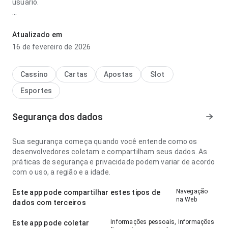
usuário.
yvfp6y8i759f4v4ukyxukzu9x6gu parece rápida no ponto de
fluxo de navegação ao navegar por várias seções; as ações
Atualizado em
importantes continuam visíveis. Esse equilíbrio torna o app
16 de fevereiro de 2026
mais interessante para testar.
Cassino
Cartas
Apostas
Slot
Esportes
Segurança dos dados
Sua segurança começa quando você entende como os
desenvolvedores coletam e compartilham seus dados. As
práticas de segurança e privacidade podem variar de acordo
com o uso, a região e a idade.
Navegação
Este app pode compartilhar estes tipos de
na Web
dados com terceiros
Informações pessoais, Informações
Este app pode coletar