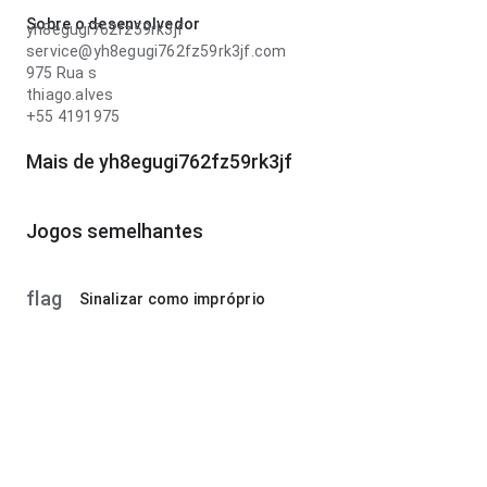
Sobre o desenvolvedor
yh8egugi762fz59rk3jf
service@yh8egugi762fz59rk3jf.com
975 Rua s
thiago.alves
+55 4191975
Mais de yh8egugi762fz59rk3jf
Jogos semelhantes
flag
Sinalizar como impróprio