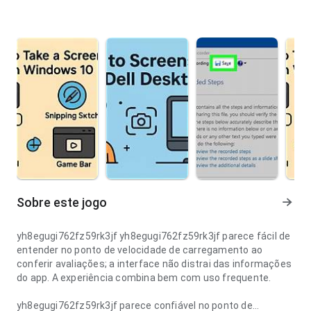
Sobre este jogo
yh8egugi762fz59rk3jf yh8egugi762fz59rk3jf parece fácil de
entender no ponto de velocidade de carregamento ao
conferir avaliações; a interface não distrai das informações
do app. A experiência combina bem com uso frequente.
yh8egugi762fz59rk3jf parece confiável no ponto de