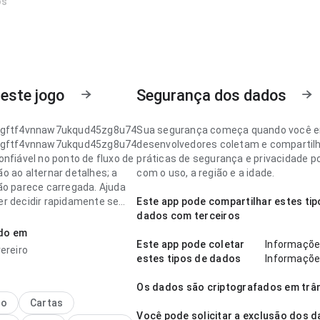
os
este jogo
Segurança dos dados
fgftf4vnnaw7ukqud45zg8u74
Sua segurança começa quando você 
fgftf4vnnaw7ukqud45zg8u74
desenvolvedores coletam e compartil
onfiável no ponto de fluxo de
práticas de segurança e privacidade p
o ao alternar detalhes; a
com o uso, a região e a idade.
ão parece carregada. Ajuda
r decidir rapidamente se
Este app pode compartilhar estes tip
lar.
dados com terceiros
ado em
fgftf4vnnaw7ukqud45zg8u74
Este app pode coletar
Informaçõe
ereiro
ácil de entender no ponto de
estes tipos de dados
Informações
de de carregamento ao
por várias seções; a
Os dados são criptografados em trâ
a visual parece natural. Esse
no
Cartas
o torna o app mais
Você pode solicitar a exclusão dos 