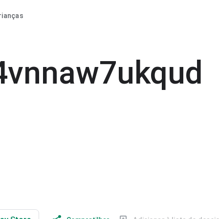
rianças
f4vnnaw7ukqud