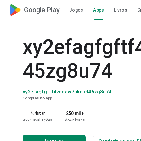
Google Play
Jogos
Apps
Livros
C
xy2efagfgft
45zg8u74
xy2efagfgftf4vnnaw7ukqud45zg8u74
Compras no app
4.4
250 mil+
star
9596 avaliações
downloads