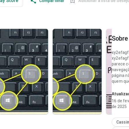
lay Store
Compartilhar
Adicionar à lista de desej
Sobre 
xy2efag
xy2efag
parece c
navegaçã
página n
quem que
vale insta
Atualiz
xy2efag
16 de fev
parece f
de 2025
velocida
navegar 
hierarqui
Cassi
equilíbri