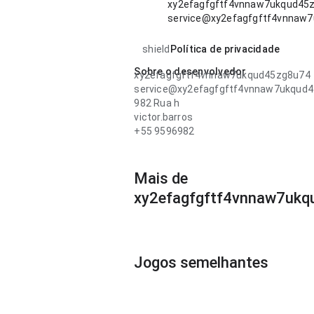
xy2efagfgftf4vnnaw7ukqud45
service@xy2efagfgftf4vnnaw
shield
Política de privacidade
Sobre o desenvolvedor
xy2efagfgftf4vnnaw7ukqud45zg8u74
service@xy2efagfgftf4vnnaw7ukqud
982 Rua h
victor.barros
+55 9596982
Mais de
xy2efagfgftf4vnnaw7uk
Jogos semelhantes