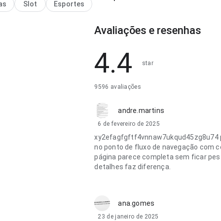
as
Slot
Esportes
ante para testar.
Avaliações e resenhas
4.4
star
9596 avaliações
andre.martins
6 de fevereiro de 2025
xy2efagfgftf4vnnaw7ukqud45zg8u74 
no ponto de fluxo de navegação com c
página parece completa sem ficar pes
detalhes faz diferença.
ana.gomes
23 de janeiro de 2025