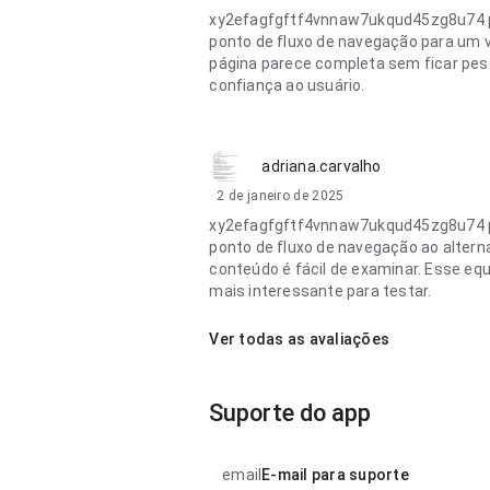
xy2efagfgftf4vnnaw7ukqud45zg8u74 p
ponto de fluxo de navegação para um v
página parece completa sem ficar pes
confiança ao usuário.
adriana.carvalho
2 de janeiro de 2025
xy2efagfgftf4vnnaw7ukqud45zg8u74 p
ponto de fluxo de navegação ao alterna
conteúdo é fácil de examinar. Esse equi
mais interessante para testar.
Ver todas as avaliações
Suporte do app
email
E-mail para suporte