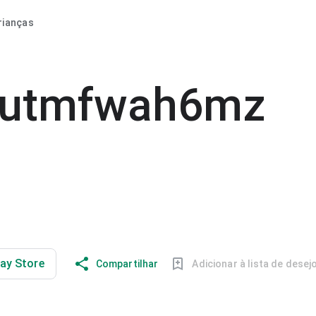
rianças
3utmfwah6mz
lay Store
Compartilhar
Adicionar à lista de desej