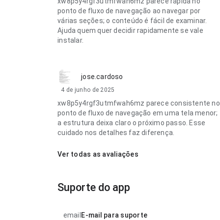
xw8p5y4rgf3utmfwah6mz parece rápida no
ponto de fluxo de navegação ao navegar por
várias seções; o conteúdo é fácil de examinar.
Ajuda quem quer decidir rapidamente se vale
instalar.
jose.cardoso
4 de junho de 2025
xw8p5y4rgf3utmfwah6mz parece consistente no
ponto de fluxo de navegação em uma tela menor;
a estrutura deixa claro o próximo passo. Esse
cuidado nos detalhes faz diferença.
Ver todas as avaliações
Suporte do app
email
E-mail para suporte