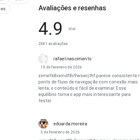
ntes continuam
Avaliações e resenhas
 Esse cuidado nos
tes
 faz diferença.
4.9
star
2881 avaliações
rafael.nascimento
19 de fevereiro de 2026
xvmefk8vxmdf8v9wswrjthf parece consistente 
ponto de fluxo de navegação com conexão mais
lenta; o conteúdo é fácil de examinar. Esse
equilíbrio torna o app mais interessante para
testar.
eduarda.moreira
5 de fevereiro de 2026