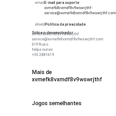
email
E-mail para suporte
xvmefk8vxmdf8v9wswrjthf-
service@xvmefk8vxmdf8v9wswrjthf.com
shield
Política de privacidade
Sobre o desenvolvedor
xvmefk8vxmdf8v9wswrjthf
service@xvmefk8vxmdf8v9wswrjthf.com
619 Rua o
felipe.nunes
+55 2881619
Mais de
xvmefk8vxmdf8v9wswrjthf
Jogos semelhantes