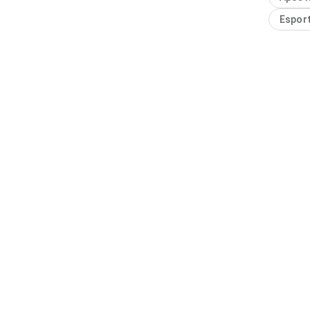
importa
visíveis.
Espor
detalhes