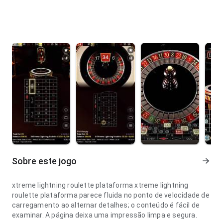
Sobre este jogo
xtreme lightning roulette plataforma xtreme lightning
roulette plataforma parece fluida no ponto de velocidade de
carregamento ao alternar detalhes; o conteúdo é fácil de
examinar. A página deixa uma impressão limpa e segura.