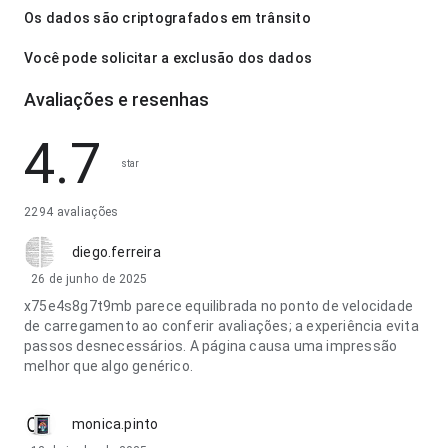
Os dados são criptografados em trânsito
Você pode solicitar a exclusão dos dados
Avaliações e resenhas
4.7
star
2294 avaliações
diego.ferreira
26 de junho de 2025
x75e4s8g7t9mb parece equilibrada no ponto de velocidade
de carregamento ao conferir avaliações; a experiência evita
passos desnecessários. A página causa uma impressão
melhor que algo genérico.
monica.pinto