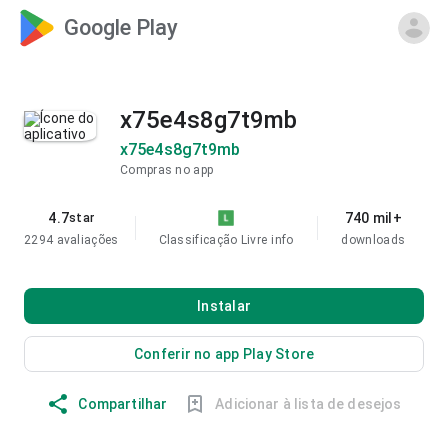
Google Play
x75e4s8g7t9mb
x75e4s8g7t9mb
Compras no app
4.7
740 mil+
star
2294 avaliações
Classificação Livre
info
downloads
Instalar
Conferir no app Play Store
Compartilhar
Adicionar à lista de desejos