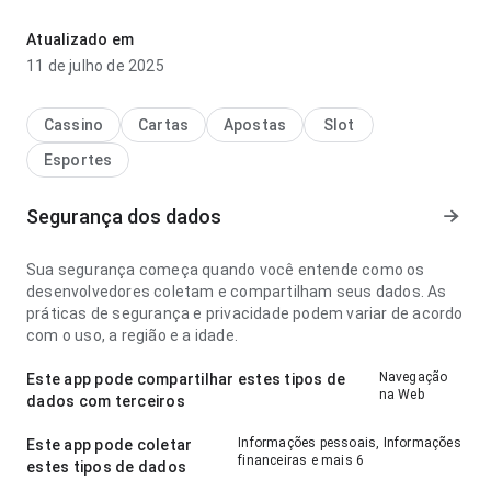
carregamento ao conferir avaliações; a página não parece
carregada. A página deixa uma impressão limpa e segura.
Atualizado em
11 de julho de 2025
Cassino
Cartas
Apostas
Slot
Esportes
Segurança dos dados
Sua segurança começa quando você entende como os
desenvolvedores coletam e compartilham seus dados. As
práticas de segurança e privacidade podem variar de acordo
com o uso, a região e a idade.
Navegação
Este app pode compartilhar estes tipos de
na Web
dados com terceiros
Informações pessoais, Informações
Este app pode coletar
financeiras e mais 6
estes tipos de dados