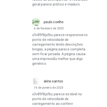
geral parece prático e maduro.
paulo.coelho
6 de fevereiro de 2025
x3v89f8jxfbu parece responsiva no
ponto de velocidade de
carregamento lendo descrições
longas; a página parece completa
sem ficar pesada. A página causa
uma impressão melhor que algo
genérico.
aline.santos
16 de janeiro de 2025
x3v89f8jxfbu parece estável no
ponto de velocidade de
carregamento ao conferir