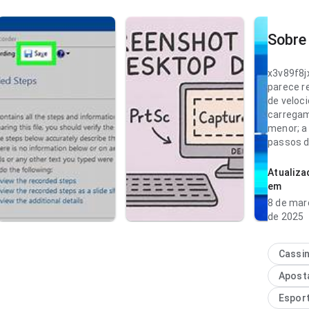
Sobre 
x3v89f8j
parece r
de veloc
carrega
menor; a 
passos d
página d
limpa e s
Atualiza
em
x3v89f8j
8 de mar
no ponto
de 2025
carregam
decidir i
deixa cla
Cassi
Esse equi
Apost
mais int
testar.
Espor