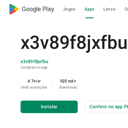
Google Play
Jogos
Apps
Livros
C
x3v89f8jxfbu
x3v89f8jxfbu
Compras no app
4.7
920 mil+
star
3445 avaliações
downloads
Instalar
Conferir no app P