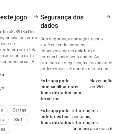
este jogo
Segurança dos
dados
xfbu x3v89f8jxfbu
esponsiva no ponto
Sua segurança começa quando
idade de
você entende como os
mento em uma tela
desenvolvedores coletam e
experiência evita
compartilham seus dados. As
esnecessários. A
práticas de segurança e privacidade
eixa uma impressão
podem variar de acordo com o uso,
egura.
do
a região e a idade.
Este app pode
Navegação
xfbu parece objetiva
compartilhar estes
na Web
ço
 de velocidade de
tipos de dados com
ento antes de
terceiros
nstalar; a estrutura
ro o próximo passo.
no
Cartas
Este app pode
Informações
líbrio torna o app
coletar estes
pessoais,
as
Slot
eressante para
tipos de dados
Informações
financeiras e mais 6
tes