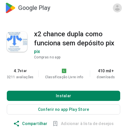
Google Play
x2 chance dupla como
funciona sem depósito pix
pix
Compras no app
4.7
410 mil+
star
3211 avaliações
Classificação Livre
info
downloads
Instalar
Conferir no app Play Store
Compartilhar
Adicionar à lista de desejos