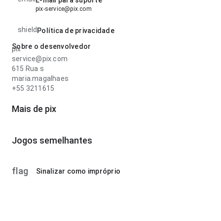
E-mail para suporte
pix-service@pix.com
shield
Política de privacidade
Sobre o desenvolvedor
pix
service@pix.com
615 Rua s
maria.magalhaes
+55 3211615
Mais de pix
Jogos semelhantes
flag
Sinalizar como impróprio