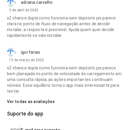
adriana.carvalho
3 de abril de 2025
x2 chance dupla como funciona sem depósito pix parece
clara no ponto de fluxo de navegação antes de decidir
instalar; a resposta é previsível. Ajuda quem quer decidir
rapidamente se vale instalar.
igor.farias
13 de março de 2025
x2 chance dupla como funciona sem depósito pix parece
bem planejada no ponto de velocidade de carregamento em
uma consulta rápida; as ações importantes continuam
visíveis. Esse equilíbrio torna o app mais interessante para
testar.
Ver todas as avaliações
Suporte do app
email