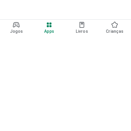
Jogos
Apps
Livros
Crianças
Google Play
Play Pass
Pontos do Play Points
Vales-presente
Resgatar
Política de reembolso