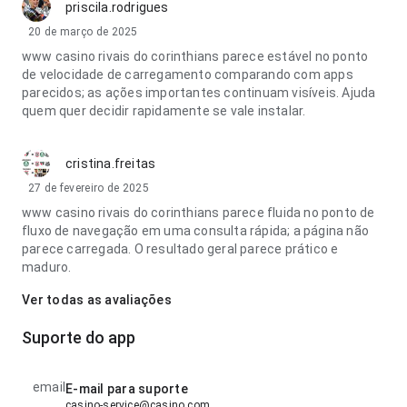
priscila.rodrigues
20 de março de 2025
www casino rivais do corinthians parece estável no ponto
de velocidade de carregamento comparando com apps
parecidos; as ações importantes continuam visíveis. Ajuda
quem quer decidir rapidamente se vale instalar.
cristina.freitas
27 de fevereiro de 2025
www casino rivais do corinthians parece fluida no ponto de
fluxo de navegação em uma consulta rápida; a página não
parece carregada. O resultado geral parece prático e
maduro.
Ver todas as avaliações
Suporte do app
email
E-mail para suporte
casino-service@casino.com