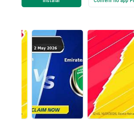
Instalar
Conferir no app P