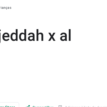
rianças
eddah x al