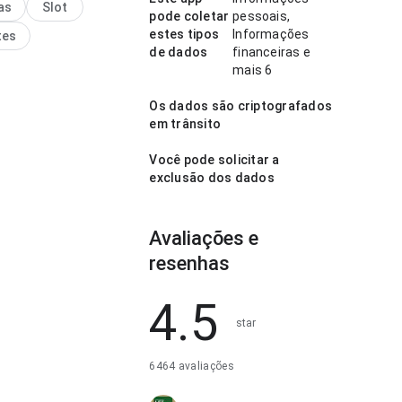
as
Slot
nstalar.
pode coletar
pessoais,
estes tipos
Informações
tes
de dados
financeiras e
mais 6
Os dados são criptografados
em trânsito
Você pode solicitar a
exclusão dos dados
Avaliações e
resenhas
4.5
star
6464 avaliações