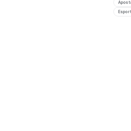
Apost
se vale i
Espor